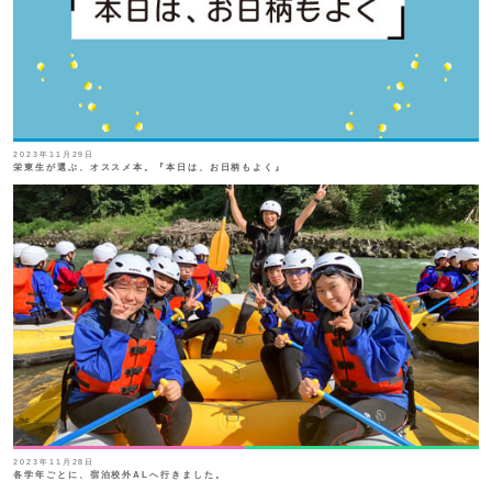
SHIP
卒業生の方へ
交通案内
中学校問い合わせ
2023年11月29日
高校問い合わせ
栄東生が選ぶ、オススメ本。『本日は、お日柄もよく』
2023年11月28日
各学年ごとに、宿泊校外ALへ行きました。