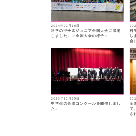
2024年02月16日
20
科学の甲子園ジュニア全国大会に出場
科
しました。～全国大会の様子～
し
会
2023年12月25日
20
中学生の合唱コンクールを開催しまし
全
た。
て
さ