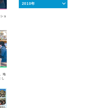
2010年
クショ
、地
まし