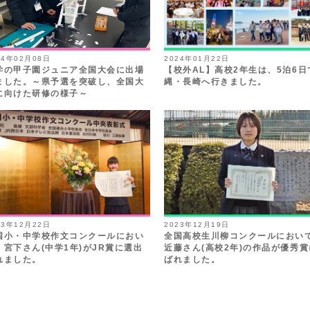
24年02月08日
2024年01月22日
学の甲子園ジュニア全国大会に出場
【校外AL】高校2年生は、5泊6日
ました。～県予選を突破し、全国大
縄・長崎へ行きました。
に向けた研修の様子～
23年12月22日
2023年12月19日
国小・中学校作文コンクールにおい
全国高校生川柳コンクールにおい
、宮下さん(中学1年)がJR賞に選出
近藤さん(高校2年)の作品が優秀
れました。
ばれました。