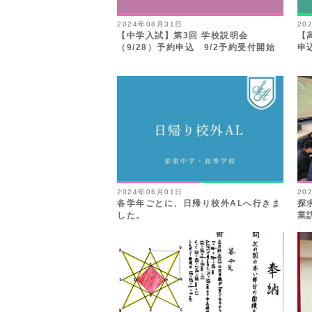
2024年08月31日
20
【中学入試】第3回 学校説明会
【
（9/28）予約申込 9/2予約受付開始
申
2024年06月01日
20
各学年ごとに、日帰り校外ALへ行きま
探
した。
業