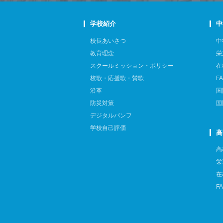
学校紹介
中
校長あいさつ
中
教育理念
栄
スクールミッション・ポリシー
在
校歌・応援歌・賛歌
F
沿革
国
防災対策
国
デジタルパンフ
学校自己評価
高
高
栄
在
F