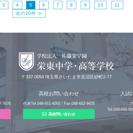
3
4
5
6
7
8
9
10
11
次の20件 ≫
〒337-0054 埼玉県さいたま市見沼区砂町2-77
高校お問い合わせ
入試
7-7676
代表Tel.048-651-4050 / Fax.048-652-9435
Tel.048-666
高校問い合わせ