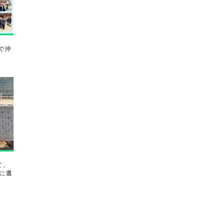
で沖
て、
賞に選