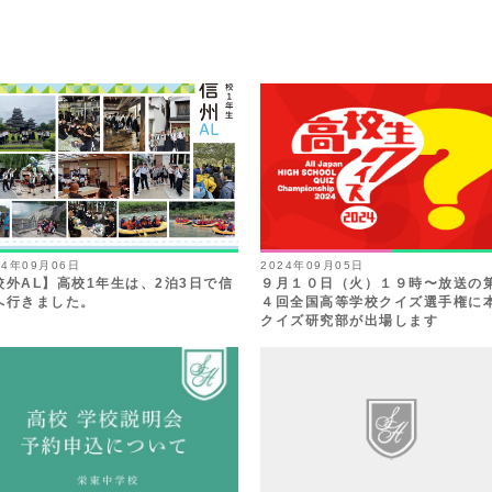
24年09月06日
2024年09月05日
校外AL】高校1年生は、2泊3日で信
９月１０日（火）１９時〜放送の
へ行きました。
４回全国高等学校クイズ選手権に
クイズ研究部が出場します