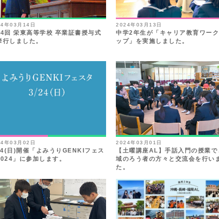
24年03月14日
2024年03月13日
44回 栄東高等学校 卒業証書授与式
中学2年生が「キャリア教育ワー
挙行しました。
ップ」を実施しました。
24年03月02日
2024年03月01日
/24(日)開催「よみうりGENKIフェス
【土曜講座AL】手話入門の授業で
2024」に参加します。
域のろう者の方々と交流会を行い
た。