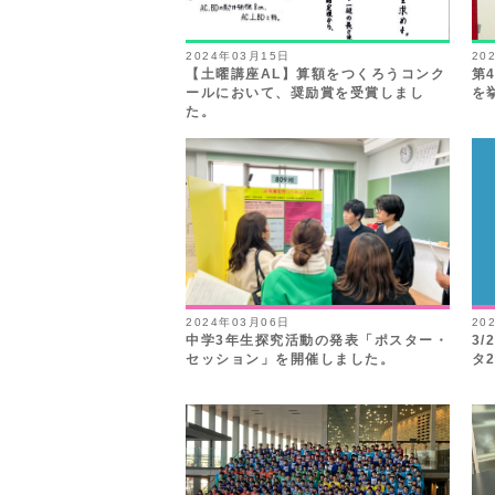
2024年03月15日
20
【土曜講座AL】算額をつくろうコンク
第
ールにおいて、奨励賞を受賞しまし
を
た。
2024年03月06日
20
中学3年生探究活動の発表「ポスター・
3
セッション」を開催しました。
タ