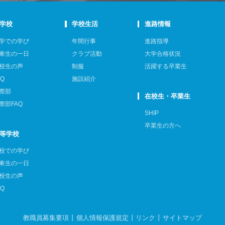
学校
学校生活
進路情報
学での学び
年間行事
進路指導
東生の一日
クラブ活動
大学合格状況
校生の声
制服
活躍する卒業生
AQ
施設紹介
際部
在校生・卒業生
際部FAQ
SHIP
卒業生の方へ
等学校
校での学び
東生の一日
校生の声
AQ
教職員募集要項
個人情報保護規定
リンク
サイトマップ