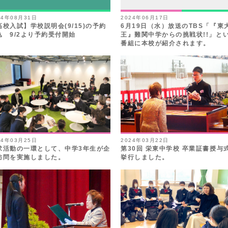
24年08月31日
2024年06月17日
高校入試】学校説明会(9/15)の予約
6月19日（水）放送のTBS「『東
込 9/2より予約受付開始
王』難関中学からの挑戦状!!」と
番組に本校が紹介されます。
24年03月25日
2024年03月22日
求活動の一環として、中学3年生が企
第30回 栄東中学校 卒業証書授与
訪問を実施しました。
挙行しました。