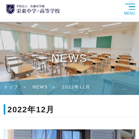
MENU
学校紹介
中学校
NEWS
高等学校
学校生活
トップ
NEWS
2022年12月
進路情報
2022年12月
入試情報