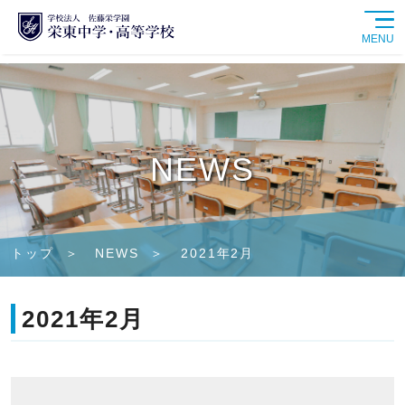
MENU
学校紹介
中学校
NEWS
高等学校
学校生活
トップ
NEWS
2021年2月
進路情報
2021年2月
入試情報