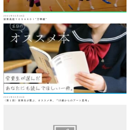
2021年02月18日
栄東高校ＹＯＳＡＫＯＩ"万華鏡"
2021年02月15日
〈第１回〉栄東生が選ぶ、オススメ本。『13歳からのアート思考』