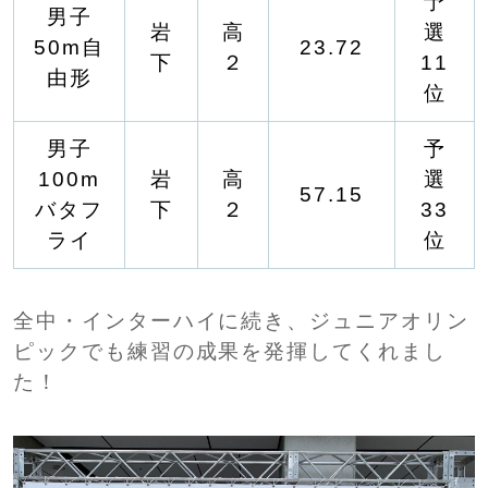
予
男子
岩
高
選
50m自
23.72
下
２
11
由形
位
男子
予
100m
岩
高
選
57.15
バタフ
下
２
33
ライ
位
全中・インターハイに続き、ジュニアオリン
ピックでも練習の成果を発揮してくれまし
た！