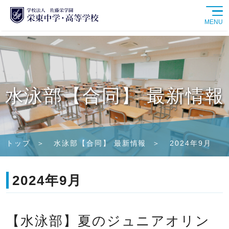
MENU
学校紹介
中学校
水泳部【合同】 最新情報
高等学校
学校生活
トップ
水泳部【合同】 最新情報
2024年9月
進路情報
2024年9月
入試情報
【水泳部】夏のジュニアオリン