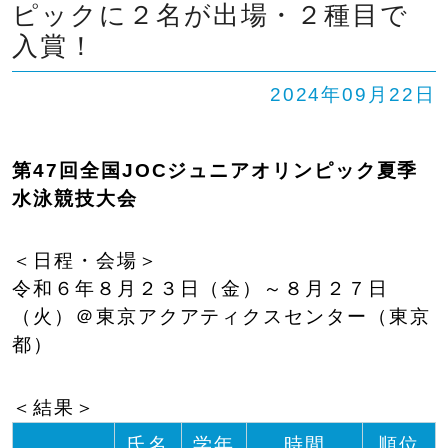
ピックに２名が出場・２種目で
SHIP
卒業生の方へ
交通案内
入賞！
中学校問い合わせ
2024年09月22日
高校問い合わせ
第47回全国JOCジュニアオリンピック夏季
水泳競技大会
＜日程・会場＞
令和６年８月２３日（金）～８月２７日
（火）＠東京アクアティクスセンター（東京
都）
＜結果＞
氏名
学年
時間
順位