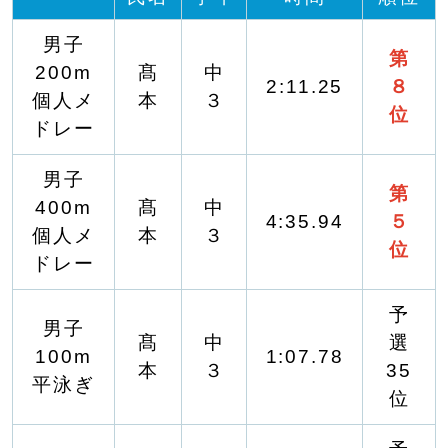
男子
第
200m
髙
中
2:11.25
８
個人メ
本
３
位
ドレー
男子
第
400m
髙
中
4:35.94
５
個人メ
本
３
位
ドレー
予
男子
髙
中
選
100m
1:07.78
本
３
35
平泳ぎ
位