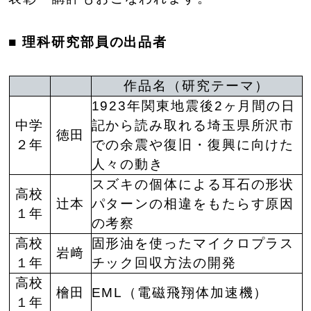
■
理科研究部員の出品者
作品名（研究テーマ）
1923年関東地震後2ヶ月間の日
中学
記から読み取れる埼玉県所沢市
徳田
２年
での余震や復旧・復興に向けた
人々の動き
スズキの個体による耳石の形状
高校
辻本
パターンの相違をもたらす原因
１年
の考察
高校
固形油を使ったマイクロプラス
岩﨑
１年
チック回収方法の開発
高校
檜田
EML（電磁飛翔体加速機）
１年