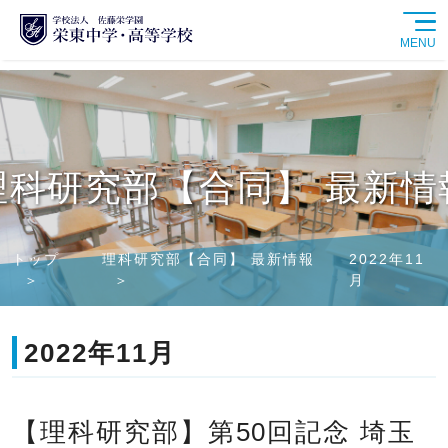
MENU
学校紹介
中学校
理科研究部【合同】 最新情
高等学校
トップ
理科研究部【合同】 最新情報
2022年11
学校生活
月
進路情報
2022年11月
入試情報
【理科研究部】第50回記念 埼玉