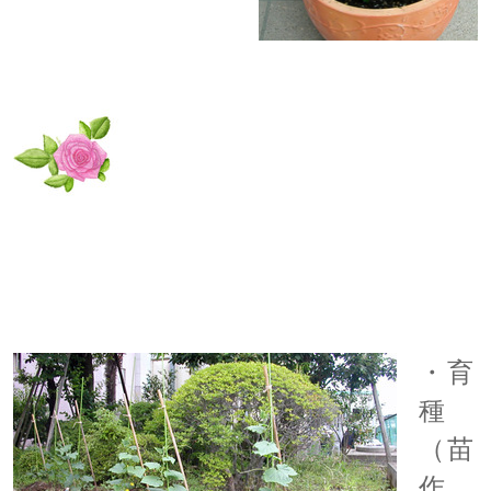
・育
種
（苗
作