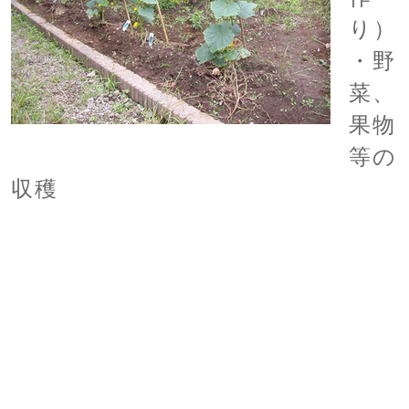
り）
・野
菜、
果物
等の
収穫