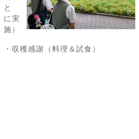
と
に実
施）
・収穫感謝（料理＆試食）