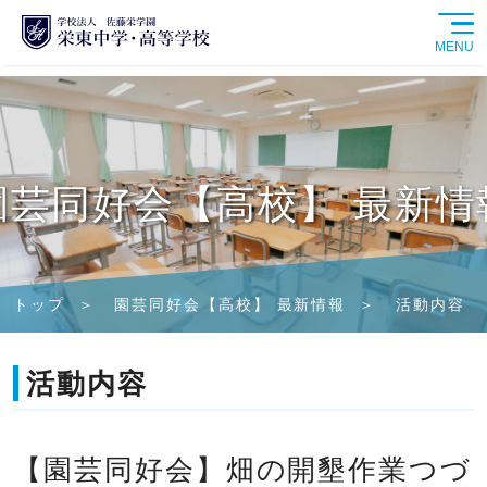
MENU
学校紹介
中学校
園芸同好会【高校】 最新情
高等学校
学校生活
トップ
園芸同好会【高校】 最新情報
活動内容
進路情報
活動内容
入試情報
【園芸同好会】畑の開墾作業つづ