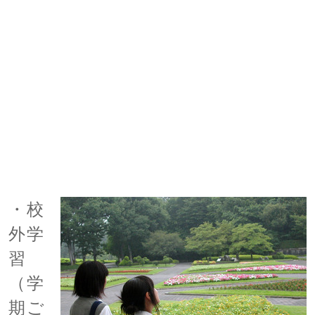
・校
外学
習
（学
期ご