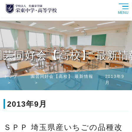
MENU
学校紹介
中学校
園芸同好会【高校】 最新情
高等学校
トップ
園芸同好会【高校】 最新情報
2013年9
学校生活
月
進路情報
2013年9月
入試情報
ＳＰＰ 埼玉県産いちごの品種改