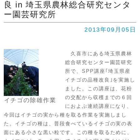
良 in 埼玉県農林総合研究センタ
SHIP
卒業生の方へ
交通案内
ー園芸研究所
中学校問い合わせ
2013年09月05日
高校問い合わせ
久喜市にある埼玉県農林
総合研究センター園芸研究
所で、
SPP
講座｢埼玉県産
イチゴの品種改良｣を実施し
ました。この講座は、花粉
の交配から収穫までの６回
イチゴの除雄作業
におよぶ連続講座になり、
今回はイチゴの実から種を取る作業を実施しまし
た。イチゴの種は、普段食べているイチゴの実の表
面にある小さな黒い粒です。この種を取るために、