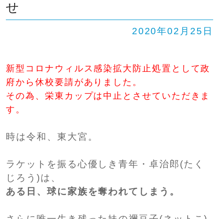
せ
SHIP
卒業生の方へ
交通案内
2020年02月25日
中学校問い合わせ
新型コロナウィルス感染拡大防止処置として政
高校問い合わせ
府から休校要請がありました。
その為、栄東カップは中止とさせていただきま
す。
時は令和、東大宮。
ラケットを振る心優しき青年・卓治郎(たく
じろう)は、
ある日、球に家族を奪われてしまう。
さらに唯一生き残った妹の禰豆子(ネットこ)