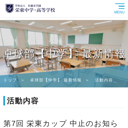
MENU
学校紹介
中学校
卓球部【中学】 最新情報
高等学校
学校生活
トップ
卓球部【中学】 最新情報
活動内容
進路情報
活動内容
入試情報
第7回 栄東カップ 中止のお知ら