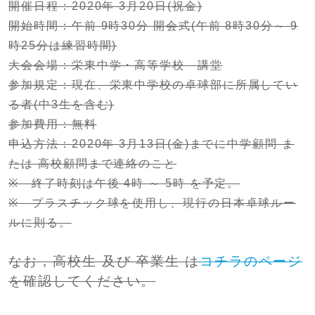
開催日程：2020年 3月20日(祝金)
開始時間：午前 9時30分 開会式(午前 8時30分～ 9
時25分は練習時間)
大会会場：栄東中学・高等学校 講堂
参加規定：現在、栄東中学校の卓球部に所属してい
る者(中3生を含む)
参加費用：無料
申込方法：2020年 3月13日(金)までに中学顧問 ま
たは 高校顧問まで連絡のこと
※ 終了時刻は午後 4時 ～ 5時 を予定。
※ プラスチック球を使用し、現行の日本卓球ルー
ルに則る。
なお，高校生 及び 卒業生 は
コチラのページ
を確認してください。