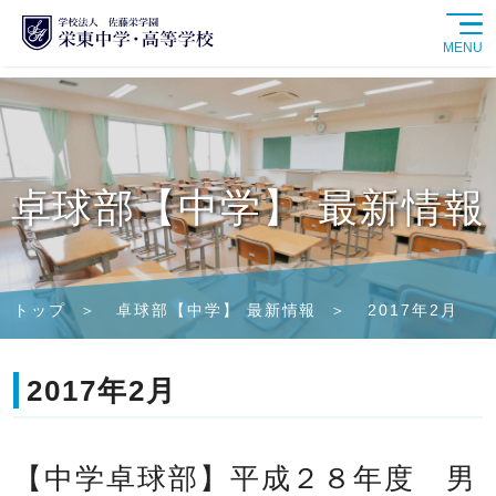
MENU
学校紹介
中学校
卓球部【中学】 最新情報
高等学校
学校生活
トップ
卓球部【中学】 最新情報
2017年2月
進路情報
2017年2月
入試情報
【中学卓球部】平成２８年度 男