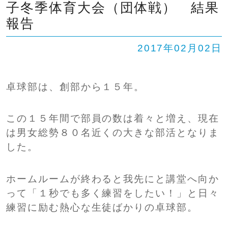
子冬季体育大会（団体戦） 結果
SHIP
卒業生の方へ
交通案内
報告
中学校問い合わせ
2017年02月02日
高校問い合わせ
卓球部は、創部から１５年。
この１５年間で部員の数は着々と増え、現在
は男女総勢８０名近くの大きな部活となりま
した。
ホームルームが終わると我先にと講堂へ向か
って「１秒でも多く練習をしたい！」と日々
練習に励む熱心な生徒ばかりの卓球部。