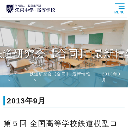
MENU
学校紹介
中学校
鉄道研究会【合同】 最新情
高等学校
トップ
鉄道研究会【合同】 最新情報
2013年9
学校生活
月
進路情報
2013年9月
入試情報
第５回 全国高等学校鉄道模型コ