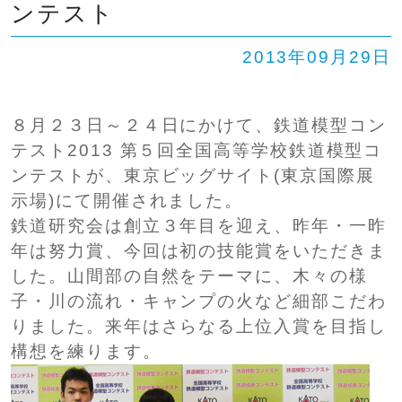
ンテスト
SHIP
卒業生の方へ
交通案内
2013年09月29日
中学校問い合わせ
８月２３日～２４日にかけて、鉄道模型コン
高校問い合わせ
テスト2013 第５回全国高等学校鉄道模型コ
ンテストが、東京ビッグサイト(東京国際展
示場)にて開催されました。
鉄道研究会は創立３年目を迎え、昨年・一昨
年は努力賞、今回は初の技能賞をいただきま
した。山間部の自然をテーマに、木々の様
子・川の流れ・キャンプの火など細部こだわ
りました。来年はさらなる上位入賞を目指し
構想を練ります。