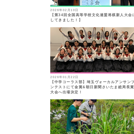
2026年02月10日
【第34回全国高等学校文化連盟将棋新人大会
してきました！】
2026年01月22日
【中学コーラス部】埼玉ヴォーカルアンサン
ンテストにて金賞&朝日新聞さいたま総局長
大会へ出場決定！