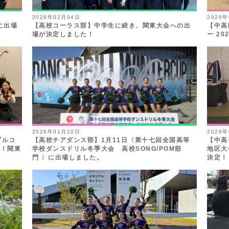
2026年02月04日
2026
に出場
【高校コーラス部】中学生に続き、関東大会への出
【中高
場が決定しました！
ー 202
2026年01月20日
2026
ブルコ
【高校チアダンス部】1月11日〈第十七回全国高等
【中高チ
賞！関東
学校ダンスドリル冬季大会 高校SONG/POM部
地区大
門 〉に出場しました。
決定！