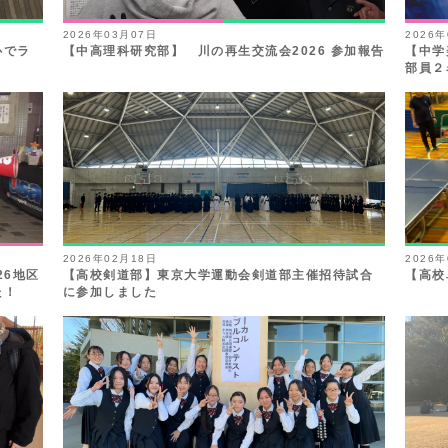
2026年03月07日
2026
心でラ
【中高理科研究部】 川の再生交流会2026 参加報告
【中学
部員２
2026年02月18日
2026
26地区
【高校剣道部】東京大学運動会剣道部主催招待試合
【高校
た！
に参加しました