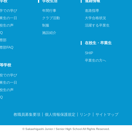
学校
学校生活
進路情報
学での学び
年間行事
進路指導
東生の一日
クラブ活動
大学合格状況
校生の声
制服
活躍する卒業生
AQ
施設紹介
際部
在校生・卒業生
際部FAQ
SHIP
卒業生の方へ
等学校
校での学び
東生の一日
校生の声
AQ
教職員募集要項
個人情報保護規定
リンク
サイトマップ
© Sakaehigashi Junior / Senior High School All Rights Reserved.