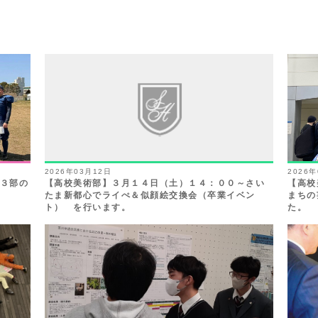
2026年03月12日
2026
グ３部の
【高校美術部】３月１４日（土）１４：００～さい
【高校
たま新都心でライぺ＆似顔絵交換会（卒業イベン
まちの
ト） を行います。
た。