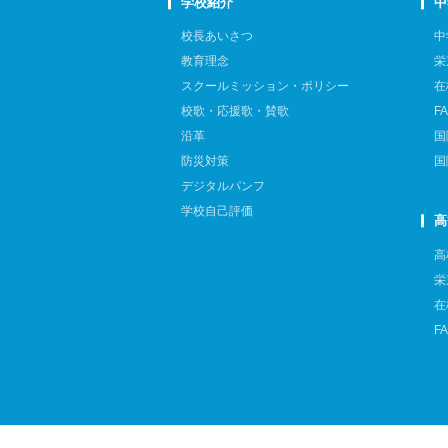
学校紹介
中
校長あいさつ
中
教育理念
栄
スクールミッション・ポリシー
在
校歌・応援歌・賛歌
F
沿革
国
防災対策
国
デジタルパンフ
学校自己評価
高
高
栄
在
F