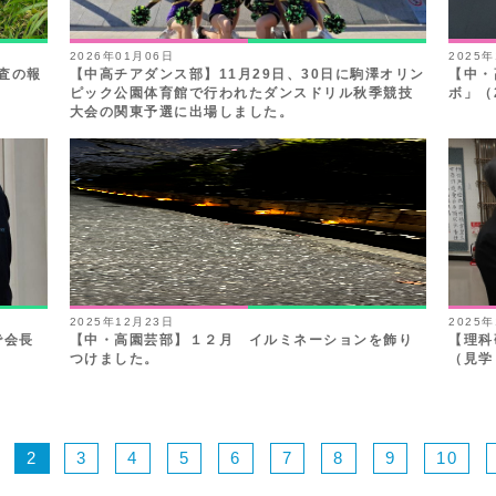
2026年01月06日
2025
調査の報
【中高チアダンス部】11月29日、30日に駒澤オリン
【中・
ピック公園体育館で行われたダンスドリル秋季競技
ボ」（
大会の関東予選に出場しました。
2025年12月23日
2025
で会長
【中・高園芸部】１２月 イルミネーションを飾り
【理科
つけました。
（見学
2
3
4
5
6
7
8
9
10