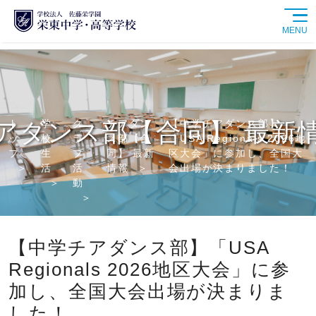
MENU
学校紹介
中学校
ト
学
ク
チアダン
【中学チアダンス部】
アダンス部【合同】 最新
ッ
校
ラ
ス部【合
「USA Regionals 2026地
高等学校
プ
生
ブ
同】 最新
区大会」に参加し、全国大
活
活
情報
会出場が決まりました！
動
学校生活
進路情報
【中学チアダンス部】「USA
Regionals 2026地区大会」に参
入試情報
加し、全国大会出場が決まりま
した！