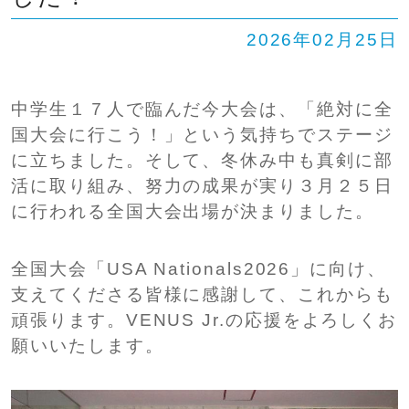
SHIP
卒業生の方へ
交通案内
2026年02月25日
中学校問い合わせ
中学生１７人で臨んだ今大会は、「絶対に全
国大会に行こう！」という気持ちでステージ
高校問い合わせ
に立ちました。そして、冬休み中も真剣に部
活に取り組み、努力の成果が実り３月２５日
に行われる全国大会出場が決まりました。
全国大会「USA Nationals2026」に向け、
支えてくださる皆様に感謝して、これからも
頑張ります。VENUS Jr.の応援をよろしくお
願いいたします。