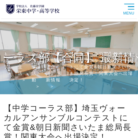
MENU
学校紹介
中学校
ト
学
ク
コーラ
【中学コーラス部】埼玉ヴォ
コーラス部【合同】 最新情
ッ
校
ラ
ス部
ーカルアンサンブルコンテス
高等学校
プ
生
ブ
【合
トにて金賞&朝日新聞さいた
活
活
同】 最
ま総局長賞！関東大会へ出場
動
新情報
決定！
学校生活
進路情報
【中学コーラス部】埼玉ヴォー
カルアンサンブルコンテストに
入試情報
て金賞&朝日新聞さいたま総局長
賞！関東大会へ出場決定！