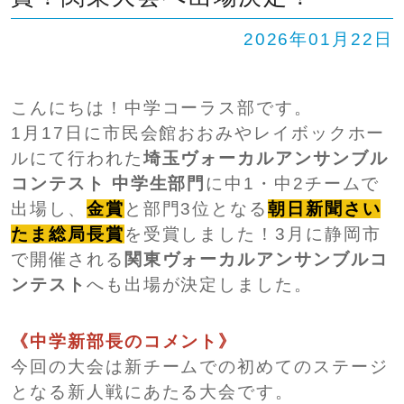
SHIP
卒業生の方へ
交通案内
2026年01月22日
中学校問い合わせ
こんにちは！中学コーラス部です。
1月17日に市民会館おおみやレイボックホー
高校問い合わせ
ルにて行われた
埼玉ヴォーカルアンサンブル
コンテスト 中学生部門
に中1・中2チームで
出場し、
金賞
と部門3位となる
朝日新聞さい
たま総局長賞
を受賞しました！3月に静岡市
で開催される
関東ヴォーカルアンサンブルコ
ンテスト
へも出場が決定しました。
《中学新部長のコメント》
今回の大会は新チームでの初めてのステージ
となる新人戦にあたる大会です。