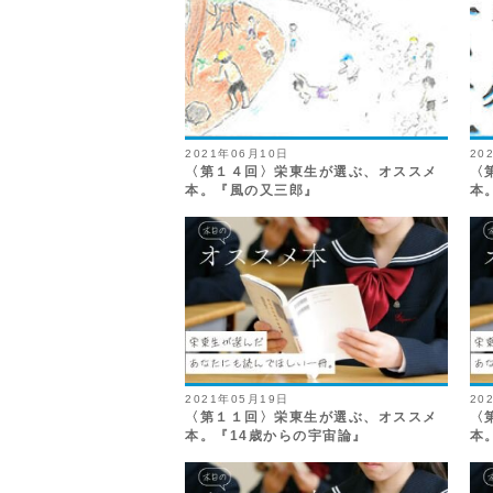
2021年06月10日
20
〈第１４回〉栄東生が選ぶ、オススメ
〈
本。『風の又三郎』
本
2021年05月19日
20
〈第１１回〉栄東生が選ぶ、オススメ
〈
本。『14歳からの宇宙論』
本