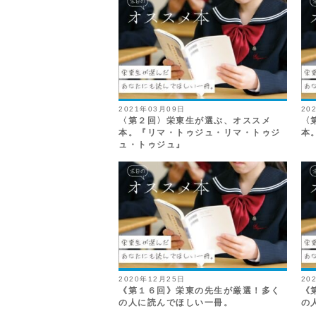
2021年03月09日
20
〈第２回〉栄東生が選ぶ、オススメ
〈
本。『リマ・トゥジュ・リマ・トゥジ
本
ュ・トゥジュ』
2020年12月25日
20
《第１６回》栄東の先生が厳選！多く
《
の人に読んでほしい一冊。
の