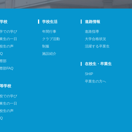
学校
学校生活
進路情報
学での学び
年間行事
進路指導
東生の一日
クラブ活動
大学合格状況
校生の声
制服
活躍する卒業生
AQ
施設紹介
際部
在校生・卒業生
際部FAQ
SHIP
卒業生の方へ
等学校
校での学び
東生の一日
校生の声
AQ