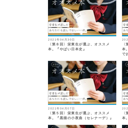
2021年04月30日
20
〈第８回〉栄東生が選ぶ、オススメ
〈
本。『やばい日本史』
本
で
2021年04月07日
20
〈第５回〉栄東生が選ぶ、オススメ
〈
本。『黒猫の小夜曲（セレナーデ）』
本