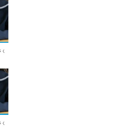
多く
多く