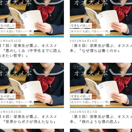
21年04月23日
2021年04月16日
第７回〉栄東生が選ぶ、オススメ
〈第６回〉栄東生が選ぶ、オスス
。『悪のしくみ（中学生までに読ん
本。『なぜ僕らは働くのか』
おきたい哲学）』
21年03月23日
2021年03月17日
第４回〉栄東生が選ぶ、オススメ
〈第３回〉栄東生が選ぶ、オスス
。『世界からボクが消えたなら』
本。『桜のような僕の恋人』