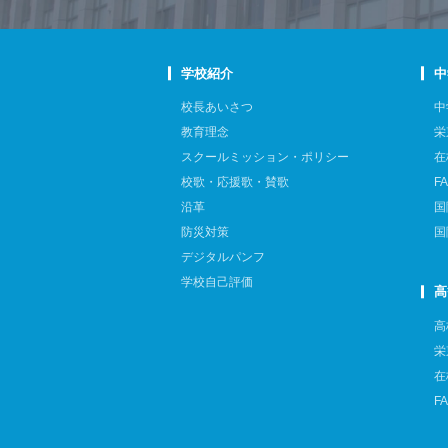
学校紹介
中
校長あいさつ
中
教育理念
栄
スクールミッション・ポリシー
在
校歌・応援歌・賛歌
F
沿革
国
防災対策
国
デジタルパンフ
学校自己評価
高
高
栄
在
F