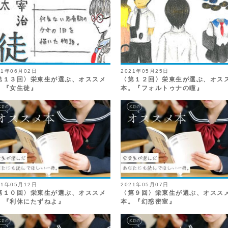
21年06月02日
2021年05月25日
第１３回〉栄東生が選ぶ、オススメ
〈第１２回〉栄東生が選ぶ、オス
。『女生徒』
本。『フォルトゥナの瞳』
21年05月12日
2021年05月07日
第１０回〉栄東生が選ぶ、オススメ
〈第９回〉栄東生が選ぶ、オスス
。『利休にたずねよ』
本。『幻惑密室』