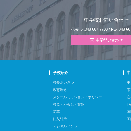
中学校お問い合わせ
代表Tel.048-667-7700 / Fax.048-66
中学問い合わせ
学校紹介
中
校長あいさつ
中
教育理念
栄
スクールミッション・ポリシー
在
校歌・応援歌・賛歌
F
沿革
国
防災対策
国
デジタルパンフ