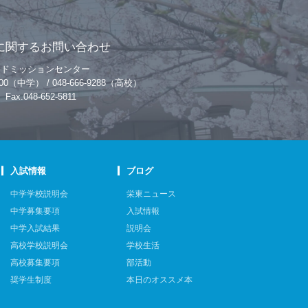
に関するお問い合わせ
アドミッションセンター
-9200（中学） / 048-666-9288（高校）
Fax.048-652-5811
入試情報
ブログ
中学学校説明会
栄東ニュース
中学募集要項
入試情報
中学入試結果
説明会
高校学校説明会
学校生活
高校募集要項
部活動
奨学生制度
本日のオススメ本