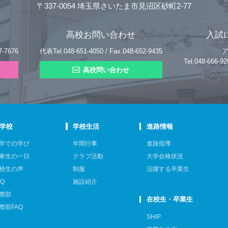
〒337-0054 埼玉県さいたま市見沼区砂町2-77
高校お問い合わせ
入試
7-7676
代表Tel.048-651-4050 / Fax.048-652-9435
Tel.048-666
高校問い合わせ
学校
学校生活
進路情報
学での学び
年間行事
進路指導
東生の一日
クラブ活動
大学合格状況
校生の声
制服
活躍する卒業生
AQ
施設紹介
際部
在校生・卒業生
際部FAQ
SHIP