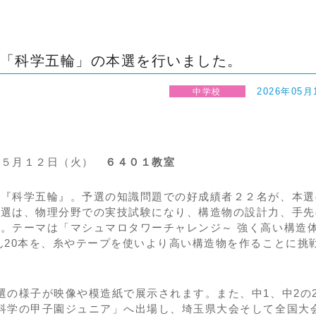
「科学五輪」の本選を行いました。
2026年05月
中学校
・
５月１２日（火）
６４０１教室
画『科学五輪』。予選の知識問題での好成績者２２名が、本選
本選は、物理分野での実技試験になり、構造物の設計力、手先
。テーマは「マシュマロタワーチャレンジ～ 強く高い構造
ん20本を、糸やテープを使いより高い構造物を作ることに挑
選の様子が映像や模造紙で展示されます。また、中1、中2の
科学の甲子園ジュニア」へ出場し、埼玉県大会そして全国大