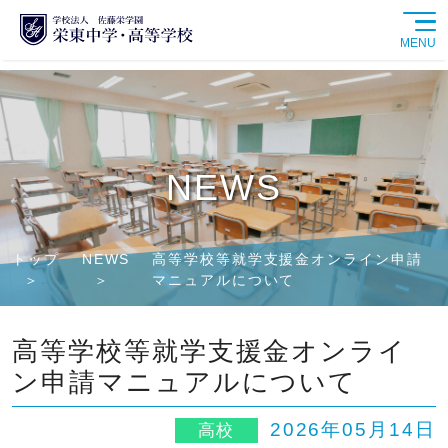
MENU
学校紹介
中学校
NEWS
高等学校
トップ
NEWS
高等学校等就学支援金オンライン申請
学校生活
マニュアルについて
進路情報
高等学校等就学支援金オンライ
ン申請マニュアルについて
入試情報
2026年05月14日
高校