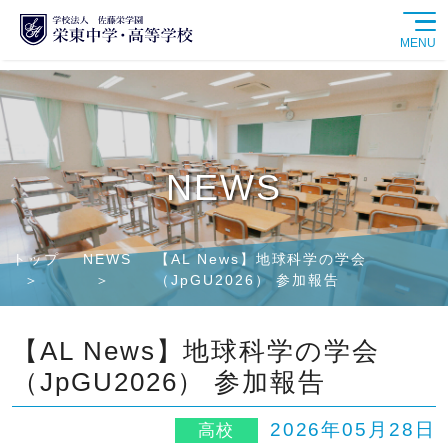
MENU
学校紹介
中学校
NEWS
高等学校
トップ
NEWS
【AL News】地球科学の学会
学校生活
（JpGU2026） 参加報告
進路情報
【AL News】地球科学の学会
（JpGU2026） 参加報告
入試情報
2026年05月28日
高校