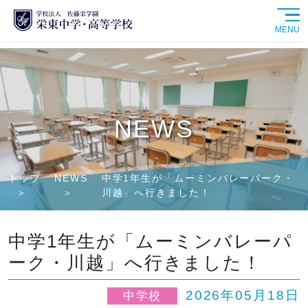
MENU
学校紹介
中学校
NEWS
高等学校
トップ
NEWS
中学1年生が「ムーミンバレーパーク・
学校生活
川越」へ行きました！
進路情報
中学1年生が「ムーミンバレーパ
ーク・川越」へ行きました！
入試情報
2026年05月18日
中学校