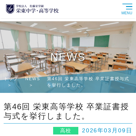
MENU
学校紹介
中学校
NEWS
高等学校
トップ
NEWS
第46回 栄東高等学校 卒業証書授与式
学校生活
を挙行しました。
進路情報
第46回 栄東高等学校 卒業証書授
与式を挙行しました。
入試情報
2026年03月09日
高校