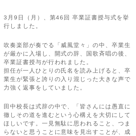
SHIP
卒業生の方へ
交通案内
3月9日（月）、第46回 卒業証書授与式を挙
中学校問い合わせ
行しました。
吹奏楽部が奏でる「威風堂々」の中、卒業生
高校問い合わせ
が厳かに入場し、開式の辞、国歌斉唱の後、
卒業証書授与が行われました。
担任が一人ひとりの氏名を読み上げると、卒
業生が緊張と誇りの入り混じった大きな声で
力強く返事をしていました。
田中校長は式辞の中で、「皆さんには愚直に
徹しその道を進むという心構えを大切にして
ほしいです。一見無駄に思われること、つま
らないと思うことに意味を見出すことが、成