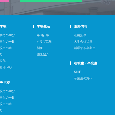
学校
学校生活
進路情報
学での学び
年間行事
進路指導
東生の一日
クラブ活動
大学合格状況
校生の声
制服
活躍する卒業生
AQ
施設紹介
際部
在校生・卒業生
際部FAQ
SHIP
卒業生の方へ
等学校
校での学び
東生の一日
校生の声
AQ