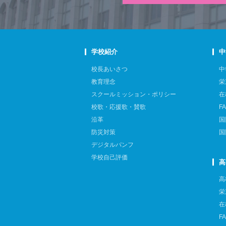
学校紹介
中
校長あいさつ
中
教育理念
栄
スクールミッション・ポリシー
在
校歌・応援歌・賛歌
F
沿革
国
防災対策
国
デジタルパンフ
学校自己評価
高
高
栄
在
F