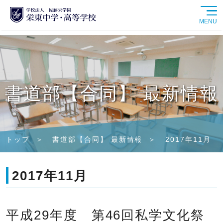
MENU
学校紹介
中学校
書道部【合同】 最新情報
高等学校
学校生活
トップ
書道部【合同】 最新情報
2017年11月
進路情報
2017年11月
入試情報
平成29年度 第46回私学文化祭