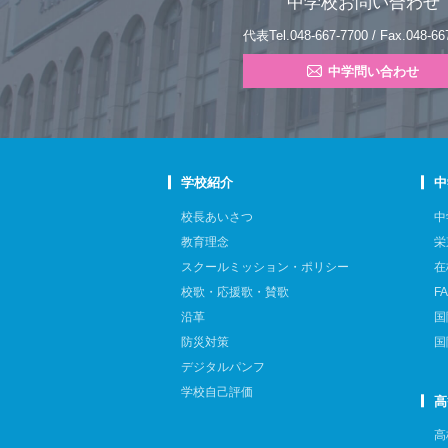
中学校お問い合わせ
代表Tel.048-667-7700 / Fax.048-66
中学問い合わせ
学校紹介
中
校長あいさつ
中
教育理念
栄
スクールミッション・ポリシー
在
校歌・応援歌・賛歌
F
沿革
国
防災対策
国
デジタルパンフ
学校自己評価
高
高