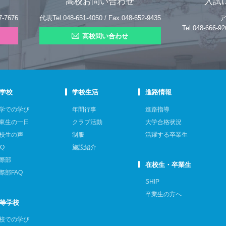
高校お問い合わせ
入試
7-7676
代表Tel.048-651-4050 / Fax.048-652-9435
Tel.048-666
高校問い合わせ
学校
学校生活
進路情報
学での学び
年間行事
進路指導
東生の一日
クラブ活動
大学合格状況
校生の声
制服
活躍する卒業生
AQ
施設紹介
際部
在校生・卒業生
際部FAQ
SHIP
卒業生の方へ
等学校
校での学び