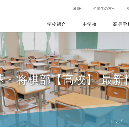
SHIP
卒業生の方へ
学校紹介
中学校
高等学
碁・将棋部【高校】 最新
トップ