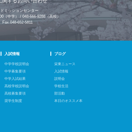
に関するお問い合わせ
アドミッションセンター
-9200（中学） / 048-666-9288（高校）
Fax.048-652-5811
入試情報
ブログ
中学学校説明会
栄東ニュース
中学募集要項
入試情報
中学入試結果
説明会
高校学校説明会
学校生活
高校募集要項
部活動
奨学生制度
本日のオススメ本