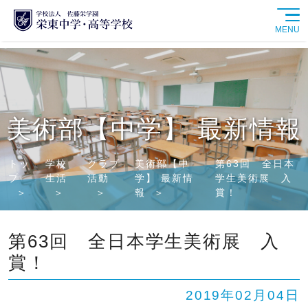
MENU
学校紹介
中学校
美術部【中学】 最新情報
高等学校
トッ
学校
クラブ
美術部【中
第63回 全日本
プ
生活
活動
学】 最新情
学生美術展 入
学校生活
報
賞！
進路情報
第63回 全日本学生美術展 入
賞！
入試情報
2019年02月04日