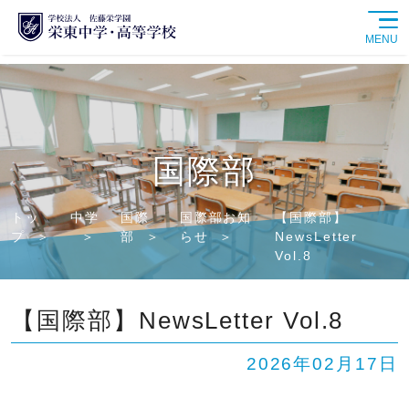
MENU
学校紹介
中学校
国際部
高等学校
トッ
中学
国際
国際部お知
【国際部】
プ
部
らせ
NewsLetter
学校生活
Vol.8
進路情報
【国際部】NewsLetter Vol.8
入試情報
2026年02月17日